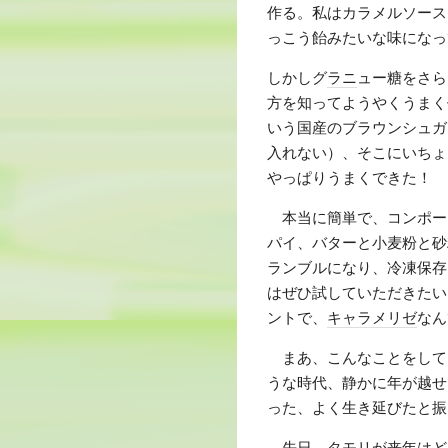
作る。私はカラメルソース
っこう飴みたいな味になっ
しかしグ
ラニ
ュー糖をさら
方を知ってようやくうまく
いう国産のブラウンシュガ
入れない）、そこにいちょ
やっぱりうまくできた！
本当に簡単で、コンポー
パイ、バターと小麦粉と砂
ランブルになり、冷凍保存
はぜひ試していただきたい
ントで、
キャラメリゼ
なん
まあ、こんなことをして
うな時代、静かに年が越せ
った、よく生き延びたと振
先日、
タモリ
が来年はど