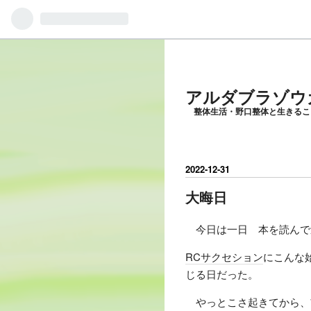
アルダブラゾウ
整体生活・野口整体と生きるこ
2022
-
12
-
31
大晦日
今日は一日 本を読んで
RCサクセション
にこんな
じる日だった。
やっとこさ起きてから、